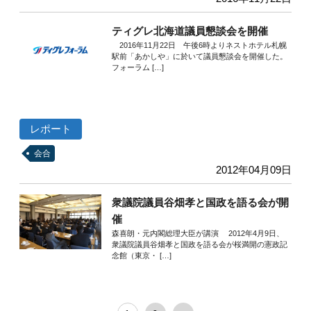
ティグレ北海道議員懇談会を開催
2016年11月22日 午後6時よりネストホテル札幌
駅前「あかしや」に於いて議員懇談会を開催した。
フォーラム […]
レポート
会合
2012年04月09日
衆議院議員谷畑孝と国政を語る会が開
催
森喜朗・元内閣総理大臣が講演 2012年4月9日、
衆議院議員谷畑孝と国政を語る会が桜満開の憲政記
念館（東京・ […]