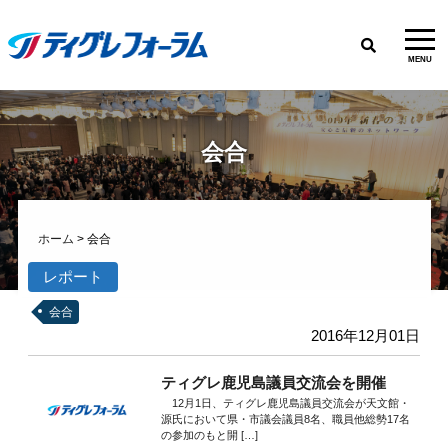
MENU
会合
ホーム
>
会合
レポート
会合
2016年12月01日
ティグレ鹿児島議員交流会を開催
12月1日、ティグレ鹿児島議員交流会が天文館・
源氏において県・市議会議員8名、職員他総勢17名
の参加のもと開 […]