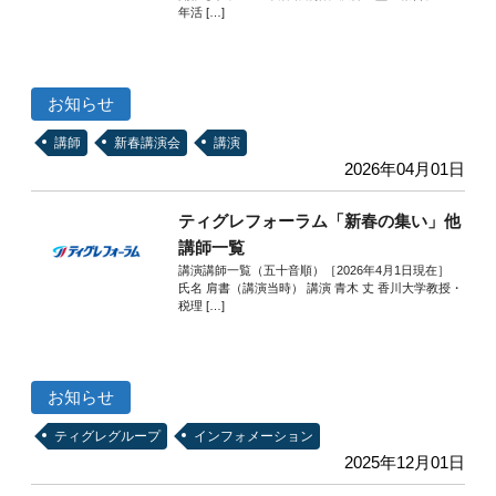
年活 […]
お知らせ
講師
新春講演会
講演
2026年04月01日
ティグレフォーラム「新春の集い」他
講師一覧
講演講師一覧（五十音順）［2026年4月1日現在］
氏名 肩書（講演当時） 講演 青木 丈 香川大学教授・
税理 […]
お知らせ
ティグレグループ
インフォメーション
2025年12月01日