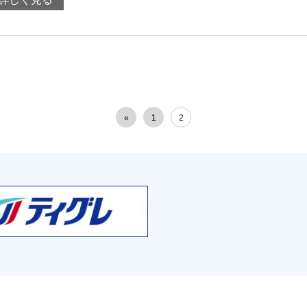
«
1
2