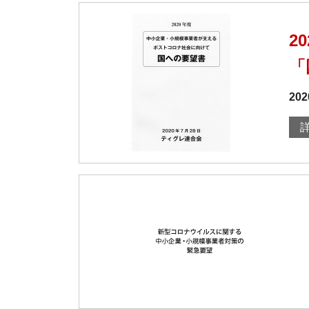
2
「
20