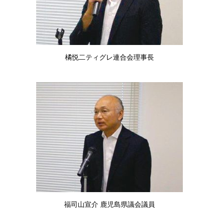
橘悦二ティグレ連合会理事長
福司山宣介 鹿児島県議会議員