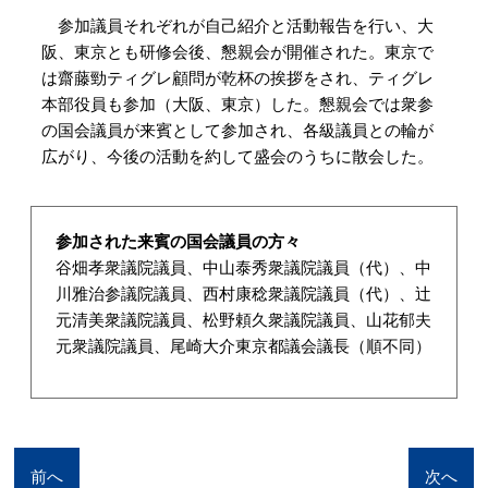
参加議員それぞれが自己紹介と活動報告を行い、大
阪、東京とも研修会後、懇親会が開催された。東京で
は齋藤勁ティグレ顧問が乾杯の挨拶をされ、ティグレ
本部役員も参加（大阪、東京）した。懇親会では衆参
の国会議員が来賓として参加され、各級議員との輪が
広がり、今後の活動を約して盛会のうちに散会した。
参加された来賓の国会議員の方々
谷畑孝衆議院議員、中山泰秀衆議院議員（代）、中
川雅治参議院議員、西村康稔衆議院議員（代）、辻
元清美衆議院議員、松野頼久衆議院議員、山花郁夫
元衆議院議員、尾崎大介東京都議会議長（順不同）
前へ
次へ