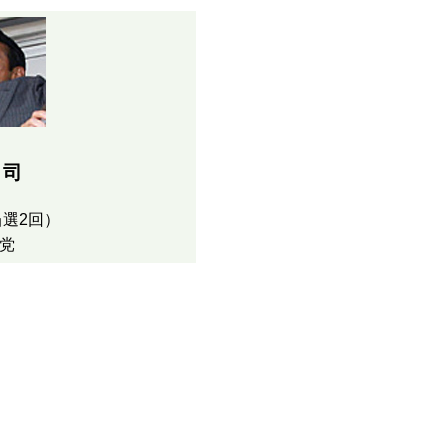
 司
選2回）
党