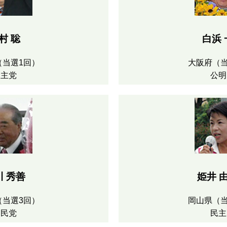
村 聡
白浜 
（当選1回）
大阪府（当
民主党
公明
川 秀善
姫井 
（当選3回）
岡山県（当
自民党
民主