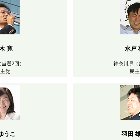
木 寛
水戸 
（当選2回）
神奈川県（
民主党
民主
 ゆうこ
羽田 