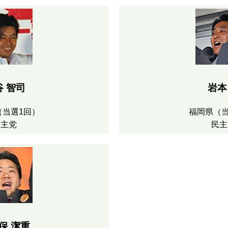
谷 智司
岩本
（当選1回）
福岡県（当
民主党
民主
保 潔重