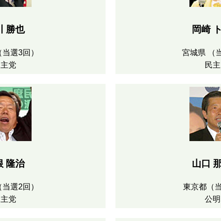
川 勝也
岡崎 
（当選3回）
宮城県 （
民主党
民主
根 隆治
山口 
（当選2回）
東京都（当
民主党
公明