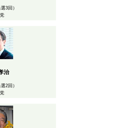
選3回）
党
孝治
選2回）
党