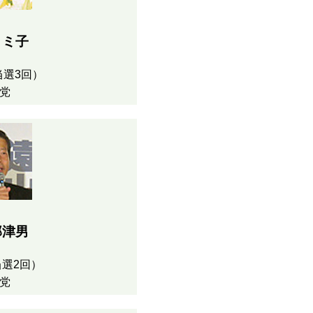
トミ子
当選3回）
党
那津男
選2回）
党