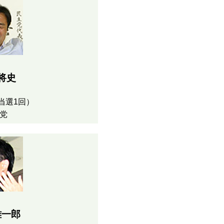
将史
当選1回）
党
雄一郎