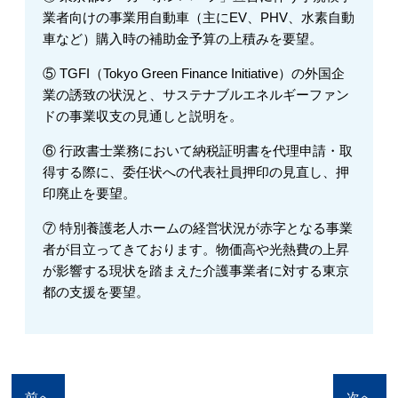
業者向けの事業用自動車（主にEV、PHV、水素自動
車など）購入時の補助金予算の上積みを要望。
⑤ TGFI（Tokyo Green Finance Initiative）の外国企
業の誘致の状況と、サステナブルエネルギーファン
ドの事業収支の見通しと説明を。
⑥ 行政書士業務において納税証明書を代理申請・取
得する際に、委任状への代表社員押印の見直し、押
印廃止を要望。
⑦ 特別養護老人ホームの経営状況が赤字となる事業
者が目立ってきております。物価高や光熱費の上昇
が影響する現状を踏まえた介護事業者に対する東京
都の支援を要望。
前へ
次へ