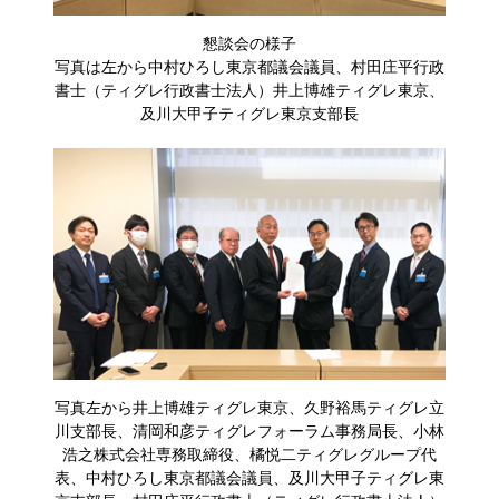
懇談会の様子
写真は左から中村ひろし東京都議会議員、村田庄平行政
書士（ティグレ行政書士法人）井上博雄ティグレ東京、
及川大甲子ティグレ東京支部長
写真左から井上博雄ティグレ東京、久野裕馬ティグレ立
川支部長、清岡和彦ティグレフォーラム事務局長、小林
浩之株式会社専務取締役、橘悦二ティグレグループ代
表、中村ひろし東京都議会議員、及川大甲子ティグレ東