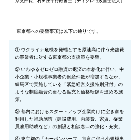
京支部長、村田庄平行政書士（ティグレ行政書士法人）
東京都への要望事項は以下の通りです。
① ウクライナ危機を発端とする原油高に伴う光熱費
の事業者に対する東京都の支援策を要望。
② いわゆるゼロゼロ融資の返済の本格化に伴い、中
小企業・小規模事業者の倒産件数が増加するなか、
練馬区で実施している「緊急経営支援特別貸付」の
ような制度融資の更なる拡充と価格転嫁を進める施
策。
③ 都内におけるスタートアップ企業向けに空き家を
利用した補助施策（建設費用、内装費、家賃、従業
員雇用助成など）の創設と相談窓口の強化・充実。
④ 東京都の「カーボンハーフ」宣言に伴う小規模事