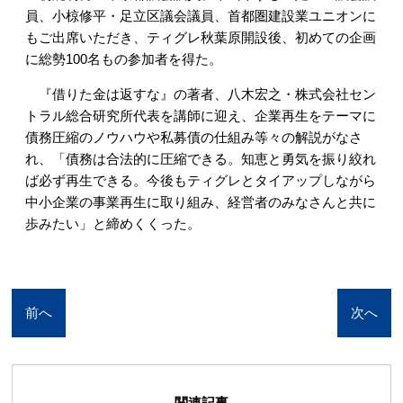
員、小椋修平・足立区議会議員、首都圏建設業ユニオンに
もご出席いただき、ティグレ秋葉原開設後、初めての企画
に総勢100名もの参加者を得た。
『借りた金は返すな』の著者、八木宏之・株式会社セン
トラル総合研究所代表を講師に迎え、企業再生をテーマに
債務圧縮のノウハウや私募債の仕組み等々の解説がなさ
れ、「債務は合法的に圧縮できる。知恵と勇気を振り絞れ
ば必ず再生できる。今後もティグレとタイアップしながら
中小企業の事業再生に取り組み、経営者のみなさんと共に
歩みたい」と締めくくった。
前へ
次へ
関連記事