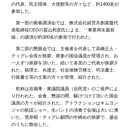
の代表、民主団体、大使館等の方々など、約1400名が
参加した。
第一部の新春講演会では、株式会社経営共創基盤代
表取締役CEOの冨山和彦氏による、「事業再生最前
線」の講演が約300名の参加で行われた。
第二部の懇親会では、主催者を代表して高橋正人・
ティグレ会長が挨拶。衆参の国会議員が登壇され、お
一人ずつ挨拶を頂いた。続いて各党のご代表が挨拶さ
れた。税理士、弁護士、社会保険労務士、司法書士、
行政書士等の士業の方々が登壇、紹介された。
乾杯は谷畑孝・衆議院議員（自民党）のご発声によ
り行われた。会食、懇談の間、駆けつけて頂いた国会
議員の方々が紹介された。アトラクションはキムヨン
ジャの歌謡ショー。生バンドの演奏で会場は大いに沸
いた。荒井昭・ティグレ顧問の中締めの挨拶で、盛会
のうちに散会した。