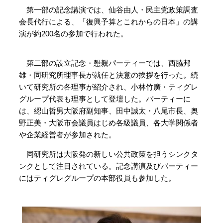
第一部の記念講演では、仙谷由人・民主党政策調査
会長代行による、「復興予算とこれからの日本」の講
演が約200名の参加で行われた。
第二部の設立記念・懇親パーティーでは、西脇邦
雄・同研究所理事長が就任と決意の挨拶を行った。続
いて研究所の各理事が紹介され、小林竹廣・ティグレ
グループ代表も理事として登壇した。パーティーに
は、綛山哲男大阪府副知事、田中誠太・八尾市長、奥
野正美・大阪市会議員はじめ各級議員、各大学関係者
や企業経営者が参加された。
同研究所は大阪発の新しい公共政策を担うシンクタ
ンクとして注目されている。記念講演及びパーティー
にはティグレグループの本部役員も参加した。