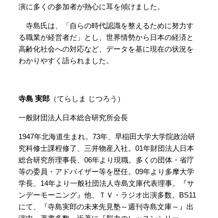
演に多くの参加者が熱心に耳を傾けました。
寺島氏は、「自らの時代認識を整えるために努力す
る職業が経営者だ」とし、世界情勢から日本の経済と
高齢化社会への対応など、データを基に現在の状況を
わかりやすく語られました。
寺島 実郎
（てらしま じつろう）
一般財団法人日本総合研究所会長
1947年北海道生まれ。73年、早稲田大学大学院政治研
究科修士課程修了、三井物産入社。01年財団法人日本
総合研究所理事長、06年より現職。多くの団体・省庁
等の委員・アドバイザー等を歴任。09年より多摩大学
学長、14年より一般社団法人寺島文庫代表理事。『サ
ンデーモーニング』他、ＴＶ・ラジオ出演多数。BS11
にて、『寺島実郎の未来先見塾～週刊寺島文庫～』出