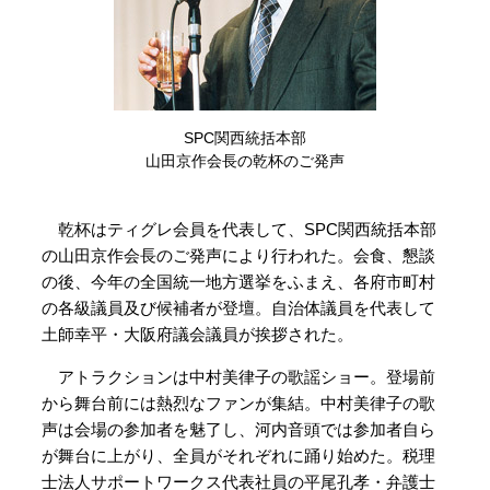
SPC関西統括本部
山田京作会長の乾杯のご発声
乾杯はティグレ会員を代表して、SPC関西統括本部
の山田京作会長のご発声により行われた。会食、懇談
の後、今年の全国統一地方選挙をふまえ、各府市町村
の各級議員及び候補者が登壇。自治体議員を代表して
土師幸平・大阪府議会議員が挨拶された。
アトラクションは中村美律子の歌謡ショー。登場前
から舞台前には熱烈なファンが集結。中村美律子の歌
声は会場の参加者を魅了し、河内音頭では参加者自ら
が舞台に上がり、全員がそれぞれに踊り始めた。税理
士法人サポートワークス代表社員の平尾孔孝・弁護士