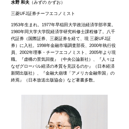
水野 和夫
（みずの かずお）
三菱UFJ証券チーフエコノミスト
1953年生まれ。1977年早稲田大学政治経済学部卒業。
1980年同大学大学院経済学研究科修士課程修了。八千
代証券（国際証券、三菱証券を経て、現 三菱UFJ証
券）に入社。1998年金融市場調査部長、2000年執行役
員、2002年理事・チーフエコノミスト、2005年より現
職。『虚構の景気回復』（中央公論新社）、『人々は
なぜグローバル経済の本質を見誤るのか』（日本経済
新聞出版社）、『金融大崩壊「アメリカ金融帝国」の
終焉』（日本放送出版協会）など著書多数。